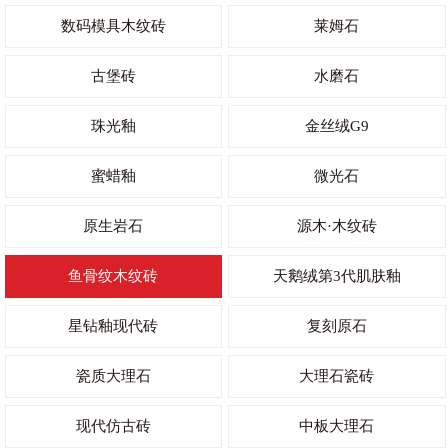
数码模具木纹砖
莱姆石
古堡砖
水磨石
珠光釉
金丝绒G9
蜜蜡釉
微光石
原生岩石
源木·木纹砖
鱼骨纹木纹砖
天鹅绒第3代肌肤釉
星钻釉现代砖
复刻原石
瓷质大理石
大理石瓷砖
现代仿古砖
中板大理石