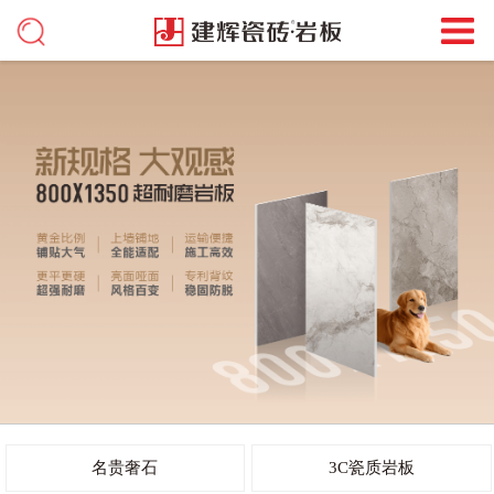
名贵奢石
3C瓷质岩板