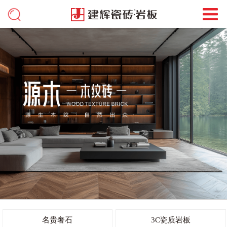
名贵奢石
3C瓷质岩板