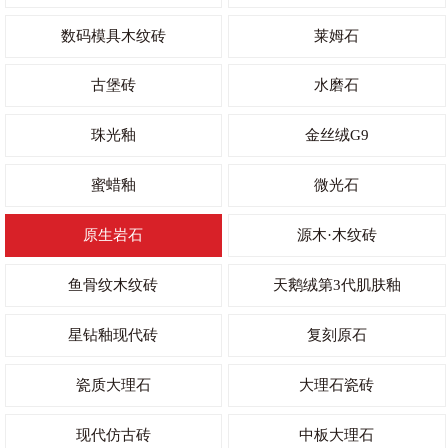
数码模具木纹砖
莱姆石
古堡砖
水磨石
珠光釉
金丝绒G9
蜜蜡釉
微光石
原生岩石
源木·木纹砖
鱼骨纹木纹砖
天鹅绒第3代肌肤釉
星钻釉现代砖
复刻原石
瓷质大理石
大理石瓷砖
现代仿古砖
中板大理石