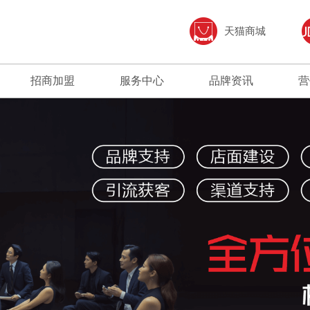
天猫商城
招商加盟
服务中心
品牌资讯
营
加盟优势
免费预约量房
品牌资讯
招商政策
优+服务
行业资讯
合作流程
经销商专区
加盟申请
人才招聘
打造陶瓷行业创新企业；坚持“以顾客为中
产品覆盖各种规格的高档岩板、大板、大理石
以市场为导向，以科技求发展，
建辉的经
心、重质量、讲诚信、强品牌、增效益”的经
瓷砖、中板墙面砖、现代质感砖等上千款花色
动和绿色发展作为企业赢得未来
下载建辉
营方针。
品种。
400 889 6