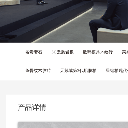
名贵奢石
3C瓷质岩板
数码模具木纹砖
莱
鱼骨纹木纹砖
天鹅绒第3代肌肤釉
星钻釉现代
产品详情