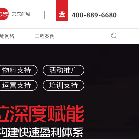
京东商城
销网络
工程案例
全国网络
全国工程
专卖店风采
始终把创新驱
销商朋友，可以通过服务中心，直接
建辉借助于互联网特性来实现一定营销目标，
全面实现品牌化经营，在全国建立起多家
建辉产品品质优良、
的核心战略。
品牌物料文化，更多服务，请拨打
品牌资讯在整个品牌传播过程中起着举足轻重
店。
消费者喜爱；在全国
680。
的作用。
形象。