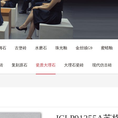
姆石
古堡砖
水磨石
珠光釉
金丝绒G9
蜜蜡釉
砖
复刻原石
瓷质大理石
大理石瓷砖
现代仿古砖