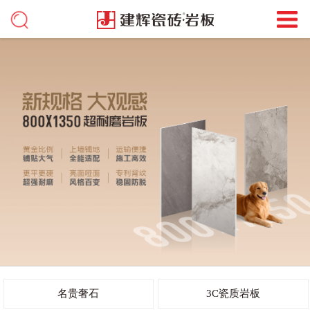
名贵奢石
3C瓷质岩板