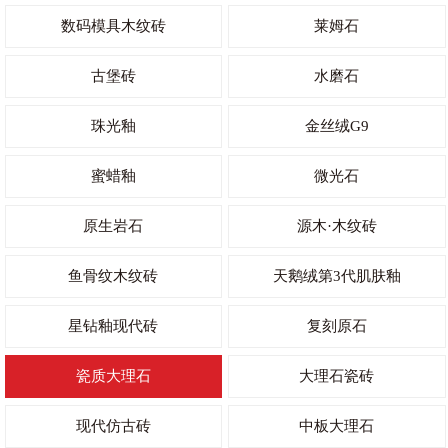
数码模具木纹砖
莱姆石
古堡砖
水磨石
珠光釉
金丝绒G9
蜜蜡釉
微光石
原生岩石
源木·木纹砖
鱼骨纹木纹砖
天鹅绒第3代肌肤釉
星钻釉现代砖
复刻原石
瓷质大理石
大理石瓷砖
现代仿古砖
中板大理石