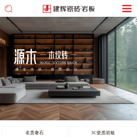
名贵奢石
3C瓷质岩板