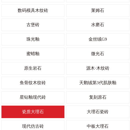
数码模具木纹砖
莱姆石
古堡砖
水磨石
珠光釉
金丝绒G9
蜜蜡釉
微光石
原生岩石
源木·木纹砖
鱼骨纹木纹砖
天鹅绒第3代肌肤釉
星钻釉现代砖
复刻原石
瓷质大理石
大理石瓷砖
现代仿古砖
中板大理石