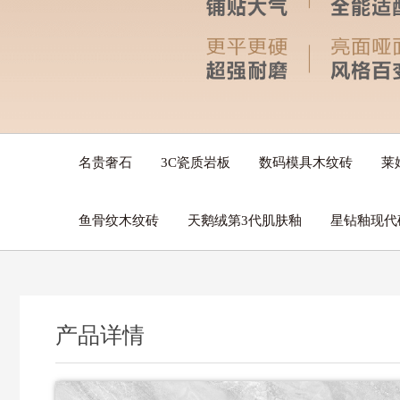
名贵奢石
3C瓷质岩板
数码模具木纹砖
莱
鱼骨纹木纹砖
天鹅绒第3代肌肤釉
星钻釉现代
产品详情