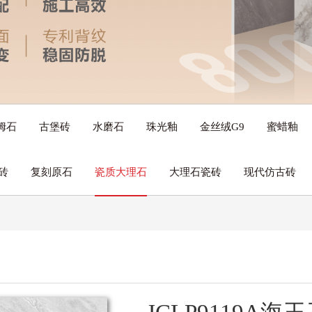
姆石
古堡砖
水磨石
珠光釉
金丝绒G9
蜜蜡釉
砖
复刻原石
瓷质大理石
大理石瓷砖
现代仿古砖