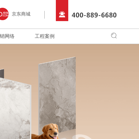
京东商城
销网络
工程案例
全国网络
全国工程
专卖店风采
始终把创新驱
销商朋友，可以通过服务中心，直接
建辉借助于互联网特性来实现一定营销目标，
全面实现品牌化经营，在全国建立起多家
建辉产品品质优良、
的核心战略。
品牌物料文化，更多服务，请拨打
品牌资讯在整个品牌传播过程中起着举足轻重
店。
消费者喜爱；在全国
680。
的作用。
形象。