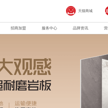
天猫商城
招商加盟
服务中心
品牌资讯
营
加盟优势
免费预约量房
品牌资讯
招商政策
优+服务
行业资讯
合作流程
经销商专区
加盟申请
人才招聘
打造陶瓷行业创新企业；坚持“以顾客为中
产品覆盖各种规格的高档岩板、大板、大理石
以市场为导向，以科技求发展，
建辉的经
心、重质量、讲诚信、强品牌、增效益”的经
瓷砖、中板墙面砖、现代质感砖等上千款花色
动和绿色发展作为企业赢得未来
下载建辉
营方针。
品种。
400 889 6