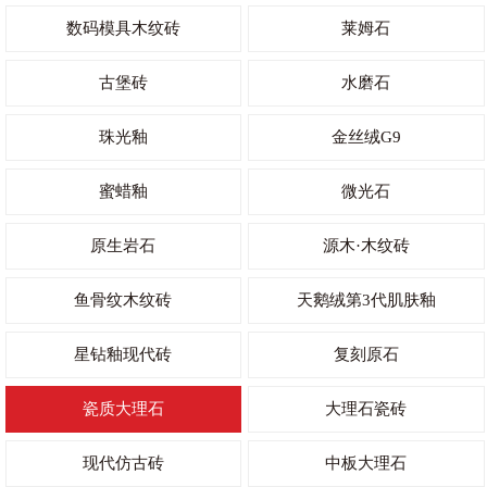
数码模具木纹砖
莱姆石
古堡砖
水磨石
珠光釉
金丝绒G9
蜜蜡釉
微光石
原生岩石
源木·木纹砖
鱼骨纹木纹砖
天鹅绒第3代肌肤釉
星钻釉现代砖
复刻原石
瓷质大理石
大理石瓷砖
现代仿古砖
中板大理石