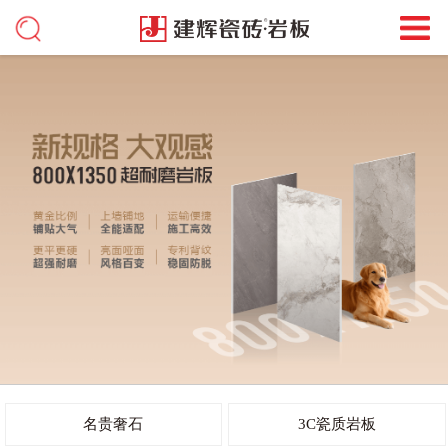
名贵奢石
3C瓷质岩板