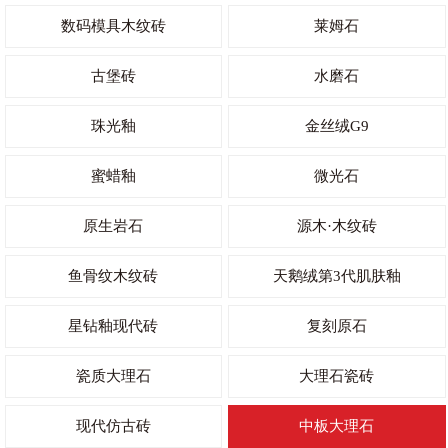
数码模具木纹砖
莱姆石
古堡砖
水磨石
珠光釉
金丝绒G9
蜜蜡釉
微光石
原生岩石
源木·木纹砖
鱼骨纹木纹砖
天鹅绒第3代肌肤釉
星钻釉现代砖
复刻原石
瓷质大理石
大理石瓷砖
现代仿古砖
中板大理石