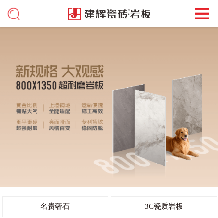
名贵奢石
3C瓷质岩板