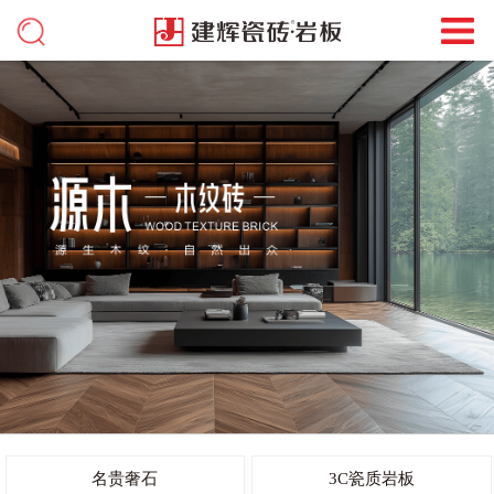
名贵奢石
3C瓷质岩板